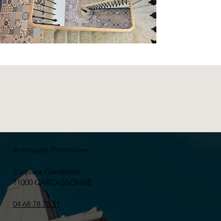
Anthracite Patrimoine
3 square Gambetta
11000 CARCASSONNE
04 68 78 78 51