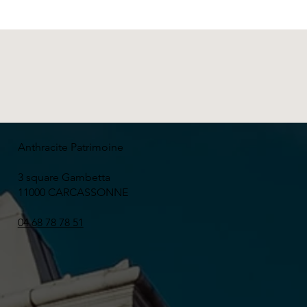
Anthracite Patrimoine
3 square Gambetta
11000 CARCASSONNE
04 68 78 78 51