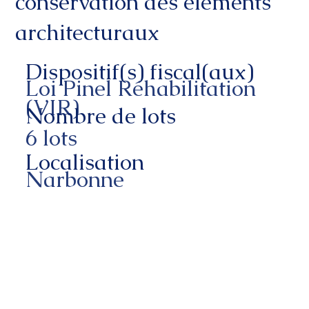
conservation des éléments
architecturaux
Dispositif(s) fiscal(aux)
Loi Pinel Réhabilitation
(VIR)
Nombre de lots
6 lots
Localisation
Narbonne