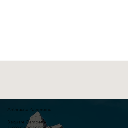
Anthracite Patrimoine
3 square Gambetta