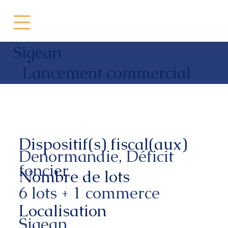
Sigean
Lancement commercial
Dispositif(s) fiscal(aux)
Denormandie, Déficit
foncier
Nombre de lots
6 lots + 1 commerce
Localisation
Sigean